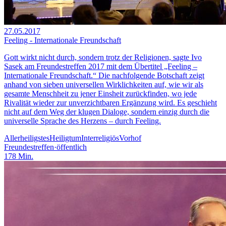
27.05.2017
Feeling - Internationale Freundschaft
Gott wirkt nicht durch, sondern trotz der Religionen, sagte Ivo
Sasek am Freundestreffen 2017 mit dem Übertitel „Feeling –
Internationale Freundschaft.“ Die nachfolgende Botschaft zeigt
anhand von sieben universellen Wirklichkeiten auf, wie wir als
gesamte Menschheit zu jener Einsheit zurückfinden, wo jede
Rivalität wieder zur unverzichtbaren Ergänzung wird. Es geschieht
nicht auf dem Weg der klugen Dialoge, sondern einzig durch die
universelle Sprache des Herzens – durch Feeling.
Allerheiligstes
Heiligtum
Interreligiös
Vorhof
Freundestreffen
·
öffentlich
178
Min.