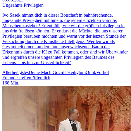
Ungeahnte Privilegien
Ivo Sasek nimmt dich in dieser Botschaft in bahnbrechende,
ungeahnte Privilegien mit hinein, die jedem einzelnen von uns
Menschen zustehen! Er enthüllt, wie wir die größten Privilegien in
uns drin freilösen können. Er entlarvt die Mächte, die uns unserer
Privilegien berauben möchten und warnt vor der letzten Stunde der
Versuchung durch die Künstliche Intelligenz! Werden wir als
Gesamtheit erneut an dem nun ausgewachsenen Baum der
Erkenntnis durch die KI zu Fall kommen, oder sind wir Überwinder
und ergreifen unsere ungeahnten Privilegien des Baumes des
Lebens – bis hin zur Unsterblichkeit?
Allerheiligstes
Deine Macht
GdGdL
Heiligtum
Ontik
Vorhof
Freundestreffen
·
öffentlich
168
Min.