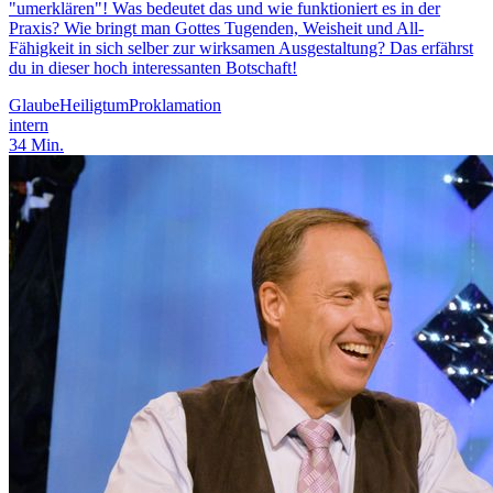
"umerklären"! Was bedeutet das und wie funktioniert es in der
Praxis? Wie bringt man Gottes Tugenden, Weisheit und All-
Fähigkeit in sich selber zur wirksamen Ausgestaltung? Das erfährst
du in dieser hoch interessanten Botschaft!
Glaube
Heiligtum
Proklamation
intern
34
Min.