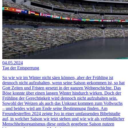
04.05.2024
Tag der Entsperrung
So wie wir im Winter nicht säen können, aber der Frühling ist
dennoch nicht aufzuhalten, wenn seine Saison gekommen ist, so hat
Gott Zeiten und Fristen gesetzt in der ganzen Weltgeschichte. Das
Böse konnte über einen langen Winter hindurch wirken. Doch der
Frühling der Gerechtigkeit wird dennoch nicht aufzuhalten sein.
Sowohl der Weizen als auch das Unkraut kommen zum Vollwuchs
– und beides wird am Ende seine Bestimmung finden. Am
Freundestreffen 2024 zeigte Ivo in einer umfassenden Bibelstudie
auf, in welcher Saison wir jetzt stehen und wie wir als verbindlicher
Menschheitsorganismus diese ontisch gegebene Saison nutzen