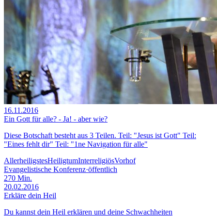
16.11.2016
Ein Gott für alle? - Ja! - aber wie?
Diese Botschaft besteht aus 3 Teilen. Teil: "Jesus ist Gott" Teil:
"Eines fehlt dir" Teil: "1ne Navigation für alle"
Allerheiligstes
Heiligtum
Interreligiös
Vorhof
Evangelistische Konferenz
·
öffentlich
270
Min.
20.02.2016
Erkläre dein Heil
Du kannst dein Heil erklären und deine Schwachheiten