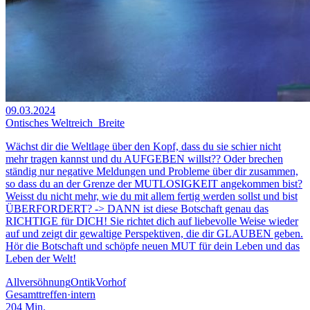
09.03.2024
Ontisches Weltreich_Breite
Wächst dir die Weltlage über den Kopf, dass du sie schier nicht
mehr tragen kannst und du AUFGEBEN willst?? Oder brechen
ständig nur negative Meldungen und Probleme über dir zusammen,
so dass du an der Grenze der MUTLOSIGKEIT angekommen bist?
Weisst du nicht mehr, wie du mit allem fertig werden sollst und bist
ÜBERFORDERT? -> DANN ist diese Botschaft genau das
RICHTIGE für DICH! Sie richtet dich auf liebevolle Weise wieder
auf und zeigt dir gewaltige Perspektiven, die dir GLAUBEN geben.
Hör die Botschaft und schöpfe neuen MUT für dein Leben und das
Leben der Welt!
Allversöhnung
Ontik
Vorhof
Gesamttreffen
·
intern
204
Min.