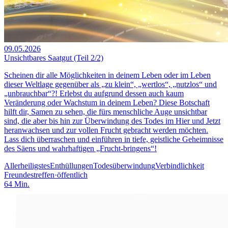
09.05.2026
Unsichtbares Saatgut (Teil 2/2)
Scheinen dir alle Möglichkeiten in deinem Leben oder im Leben
dieser Weltlage gegenüber als „zu klein“, „wertlos“, „nutzlos“ und
„unbrauchbar“?! Erlebst du aufgrund dessen auch kaum
Veränderung oder Wachstum in deinem Leben? Diese Botschaft
hilft dir, Samen zu sehen, die fürs menschliche Auge unsichtbar
sind, die aber bis hin zur Überwindung des Todes im Hier und Jetzt
heranwachsen und zur vollen Frucht gebracht werden möchten.
Lass dich überraschen und einführen in tiefe, geistliche Geheimnisse
des Säens und wahrhaftigen „Frucht-bringens“!
Allerheiligstes
Enthüllungen
Todesüberwindung
Verbindlichkeit
Freundestreffen
·
öffentlich
64
Min.