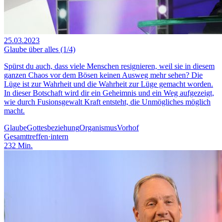
25.03.2023
Glaube über alles (1/4)
Spürst du auch, dass viele Menschen resignieren, weil sie in diesem
ganzen Chaos vor dem Bösen keinen Ausweg mehr sehen? Die
Lüge ist zur Wahrheit und die Wahrheit zur Lüge gemacht worden.
In dieser Botschaft wird dir ein Geheimnis und ein Weg aufgezeigt,
wie durch Fusionsgewalt Kraft entsteht, die Unmögliches möglich
macht.
Glaube
Gottesbeziehung
Organismus
Vorhof
Gesamttreffen
·
intern
232
Min.