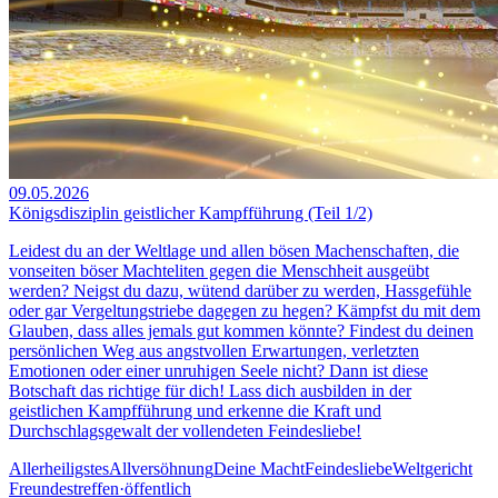
09.05.2026
Königsdisziplin geistlicher Kampfführung (Teil 1/2)
Leidest du an der Weltlage und allen bösen Machenschaften, die
vonseiten böser Machteliten gegen die Menschheit ausgeübt
werden? Neigst du dazu, wütend darüber zu werden, Hassgefühle
oder gar Vergeltungstriebe dagegen zu hegen? Kämpfst du mit dem
Glauben, dass alles jemals gut kommen könnte? Findest du deinen
persönlichen Weg aus angstvollen Erwartungen, verletzten
Emotionen oder einer unruhigen Seele nicht? Dann ist diese
Botschaft das richtige für dich! Lass dich ausbilden in der
geistlichen Kampfführung und erkenne die Kraft und
Durchschlagsgewalt der vollendeten Feindesliebe!
Allerheiligstes
Allversöhnung
Deine Macht
Feindesliebe
Weltgericht
Freundestreffen
·
öffentlich