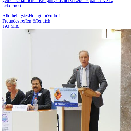
gemeinschaftlichen Ereignis, das heißt Lebensqualität XXL,
bekommst.
Allerheiligstes
Heiligtum
Vorhof
Freundestreffen
·
öffentlich
193
Min.