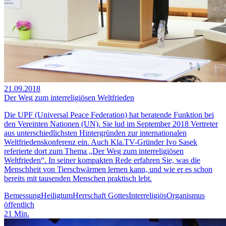
21.09.2018
Der Weg zum interreligiösen Weltfrieden
Die UPF (Universal Peace Federation) hat beratende Funktion bei
den Vereinten Nationen (UN). Sie lud im September 2018 Vertreter
aus unterschiedlichsten Hintergründen zur internationalen
Weltfriedenskonferenz ein. Auch Kla.TV-Gründer Ivo Sasek
referierte dort zum Thema „Der Weg zum interreligiösen
Weltfrieden“. In seiner kompakten Rede erfahren Sie, was die
Menschheit von Tierschwärmen lernen kann, und wie er es schon
bereits mit tausenden Menschen praktisch lebt.
Bemessung
Heiligtum
Herrschaft Gottes
Interreligiös
Organismus
öffentlich
21
Min.