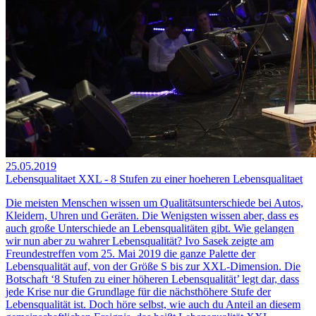
25.05.2019
Lebensqualitaet XXL - 8 Stufen zu einer hoeheren Lebensqualitaet
Die meisten Menschen wissen um Qualitätsunterschiede bei Autos,
Kleidern, Uhren und Geräten. Die Wenigsten wissen aber, dass es
auch große Unterschiede an Lebensqualitäten gibt. Wie gelangen
wir nun aber zu wahrer Lebensqualität? Ivo Sasek zeigte am
Freundestreffen vom 25. Mai 2019 die ganze Palette der
Lebensqualität auf, von der Größe S bis zur XXL-Dimension. Die
Botschaft ‘8 Stufen zu einer höheren Lebensqualität’ legt dar, dass
jede Krise nur die Grundlage für die nächsthöhere Stufe der
Lebensqualität ist. Doch höre selbst, wie auch du Anteil an diesem