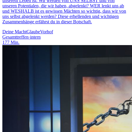
unserem Leben ist: Wir werden von UNS SELBST und von
unseren Potentialen, die wir haben, abgelenkt? WER lenkt uns ab
und WESHALB ist es gewissen Mächten so wichtig, dass wir von
uns selbst abgelenkt werden? Diese erhellenden und wichtigen
Zusammenhänge erfährst du in dieser Botschaft.
Deine Macht
Glaube
Vorhof
Gesamttreffen
·
intern
177
Min.