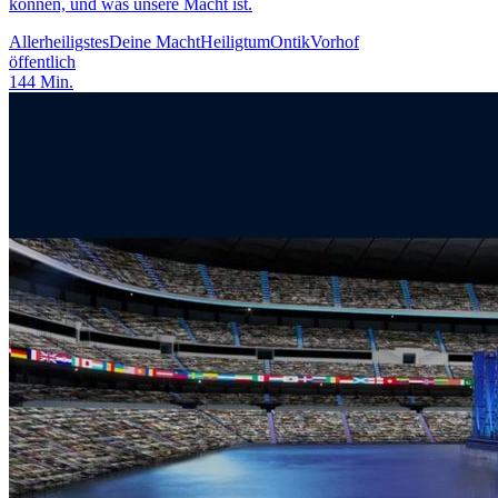
können, und was unsere Macht ist.
Allerheiligstes
Deine Macht
Heiligtum
Ontik
Vorhof
öffentlich
144
Min.