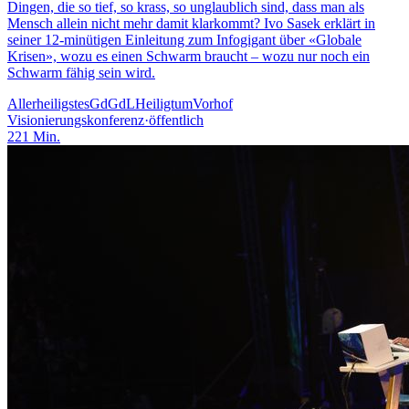
Dingen, die so tief, so krass, so unglaublich sind, dass man als
Mensch allein nicht mehr damit klarkommt? Ivo Sasek erklärt in
seiner 12-minütigen Einleitung zum Infogigant über «Globale
Krisen», wozu es einen Schwarm braucht – wozu nur noch ein
Schwarm fähig sein wird.
Allerheiligstes
GdGdL
Heiligtum
Vorhof
Visionierungskonferenz
·
öffentlich
221
Min.