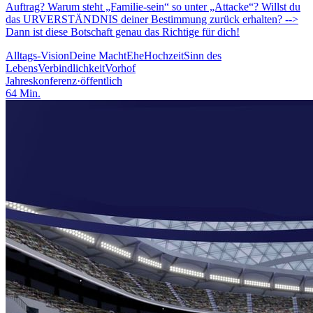
Auftrag? Warum steht „Familie-sein“ so unter „Attacke“? Willst du
das URVERSTÄNDNIS deiner Bestimmung zurück erhalten? -->
Dann ist diese Botschaft genau das Richtige für dich!
Alltags-Vision
Deine Macht
Ehe
Hochzeit
Sinn des
Lebens
Verbindlichkeit
Vorhof
Jahreskonferenz
·
öffentlich
64
Min.