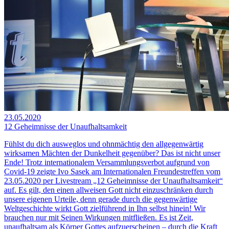
23.05.2020
12 Geheimnisse der Unaufhaltsamkeit
Fühlst du dich ausweglos und ohnmächtig den allgegenwärtig
wirksamen Mächten der Dunkelheit gegenüber? Das ist nicht unser
Ende! Trotz internationalem Versammlungsverbot aufgrund von
Covid-19 zeigte Ivo Sasek am Internationalen Freundestreffen vom
23.05.2020 per Livestream „12 Geheimnisse der Unaufhaltsamkeit“
auf. Es gilt, den einen allweisen Gott nicht einzuschränken durch
unsere eigenen Urteile, denn gerade durch die gegenwärtige
Weltgeschichte wirkt Gott zielführend in Ihn selbst hinein! Wir
brauchen nur mit Seinen Wirkungen mitfließen. Es ist Zeit,
unaufhaltsam als Körper Gottes aufzuerscheinen – durch die Kraft