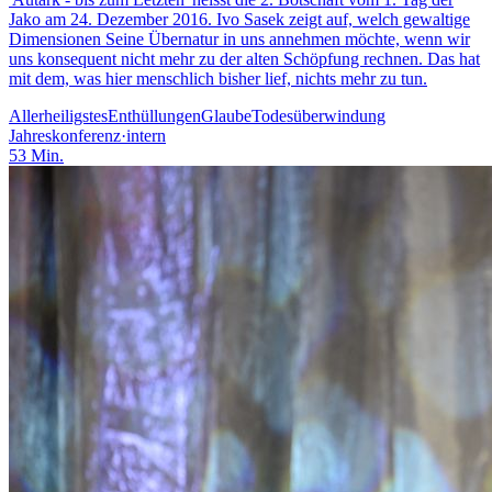
Jako am 24. Dezember 2016. Ivo Sasek zeigt auf, welch gewaltige
Dimensionen Seine Übernatur in uns annehmen möchte, wenn wir
uns konsequent nicht mehr zu der alten Schöpfung rechnen. Das hat
mit dem, was hier menschlich bisher lief, nichts mehr zu tun.
Allerheiligstes
Enthüllungen
Glaube
Todesüberwindung
Jahreskonferenz
·
intern
53
Min.