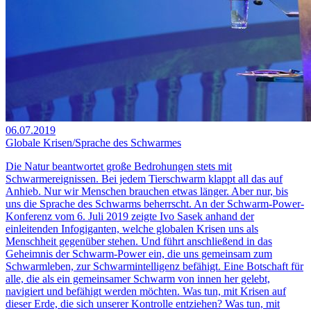
06.07.2019
Globale Krisen/Sprache des Schwarmes
Die Natur beantwortet große Bedrohungen stets mit
Schwarmereignissen. Bei jedem Tierschwarm klappt all das auf
Anhieb. Nur wir Menschen brauchen etwas länger. Aber nur, bis
uns die Sprache des Schwarms beherrscht. An der Schwarm-Power-
Konferenz vom 6. Juli 2019 zeigte Ivo Sasek anhand der
einleitenden Infogiganten, welche globalen Krisen uns als
Menschheit gegenüber stehen. Und führt anschließend in das
Geheimnis der Schwarm-Power ein, die uns gemeinsam zum
Schwarmleben, zur Schwarmintelligenz befähigt. Eine Botschaft für
alle, die als ein gemeinsamer Schwarm von innen her gelebt,
navigiert und befähigt werden möchten. Was tun, mit Krisen auf
dieser Erde, die sich unserer Kontrolle entziehen? Was tun, mit