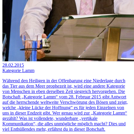
28.02.2015
Kategorie Lamm
Während den Heiligen in der Offenbarung eine Niederlage durch
das Tier aus dem Meer prophezeit ist, wird eine andere Kategorie
von Menschen in eben derselben Zeit siegreich hervorgehen. Die
Botschaft „Kategorie Lamm“ vom 28. Februar 2015 gibt Antwort
auf die herrschende weltweite Verschwörung des Bösen und zeigt,
welche „kleine Lücke der Hoffnung“ es für jeden Einzelnen von
uns in dieser Endzeit gibt. Wer genau wird zur „Kategorie Lamm“
gezählt? Was ist vollendete, wunderbare „vertikale
Kommunikation“, die alles unmögliche möglich macht? Dies und
viel Enthüllendes mehr, erfährst du in dieser Botschaft.