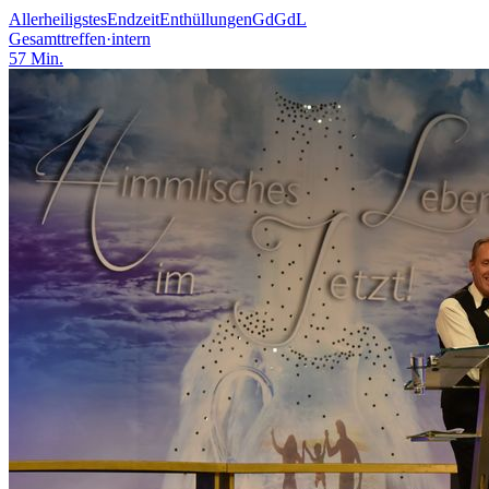
Allerheiligstes
Endzeit
Enthüllungen
GdGdL
Gesamttreffen
·
intern
57
Min.