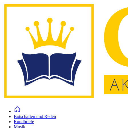
Botschaften und Reden
Rundbriefe
Musik